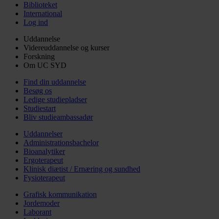
Biblioteket
International
Log ind
Uddannelse
Videreuddannelse og kurser
Forskning
Om UC SYD
Find din uddannelse
Besøg os
Ledige studiepladser
Studiestart
Bliv studieambassadør
Uddannelser
Administrationsbachelor
Bioanalytiker
Ergoterapeut
Klinisk diætist / Ernæring og sundhed
Fysioterapeut
Grafisk kommunikation
Jordemoder
Laborant