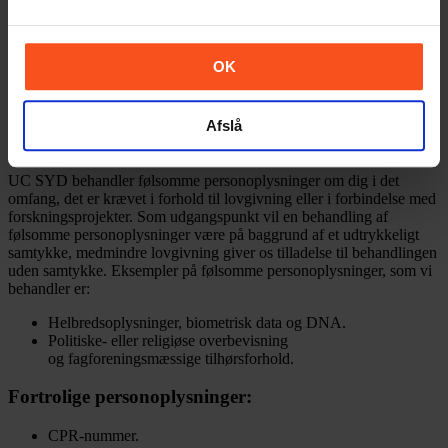
Oplysningerne bruges til at registrere modtagere af nyhedsbreve og
opbevares så længe, du er tilmeldt nyhedsbrevet.
Formålet med indsamling af oplysningerne til nyhedsbreve, er
OK
udelukkende for at målrette indholdet, og udsendelse af
nyhedsbrevene. UC SYD sletter oplysningerne, når du opsiger
abonnementet.
Afslå
Følsomme personoplysninger:
UC SYD behandler følsomme personoplysninger om dig i det
omfang, det er krævet i forhold til lovgivning eller i forbindelse med
forskningsprojekter. Som udgangspunkt vil en behandling af
følsomme personoplysninger være på baggrund af et udtrykkeligt
samtykke, medmindre lovgivning giver os tilladelse til behandlingen
uden samtykke. Eksempler på følsomme personoplysninger, som vi
behandler er:
Helbredsoplysninger, biometrisk data og DNA.
Politiske- eller religiøse overbevisning
og fagforeningsmæssige tilhørsforhold.
Fortrolige personoplysninger:
CPR-nummer.