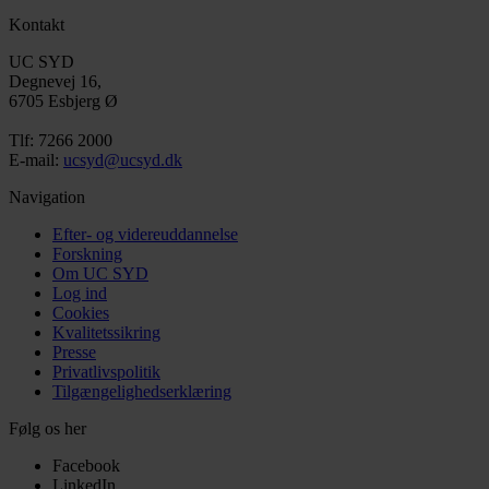
Kontakt
UC SYD
Degnevej 16,
6705 Esbjerg Ø
Tlf: 7266 2000
E-mail:
ucsyd@ucsyd.dk
Navigation
Efter- og videreuddannelse
Forskning
Om UC SYD
Log ind
Cookies
Kvalitetssikring
Presse
Privatlivspolitik
Tilgængelighedserklæring
Følg os her
Facebook
LinkedIn