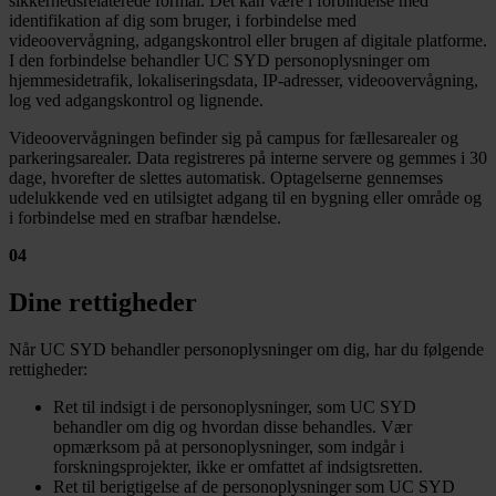
sikkerhedsrelaterede formål. Det kan være i forbindelse med
identifikation af dig som bruger, i forbindelse med
videoovervågning, adgangskontrol eller brugen af digitale platforme.
I den forbindelse behandler UC SYD personoplysninger om
hjemmesidetrafik, lokaliseringsdata, IP-adresser, videoovervågning,
log ved adgangskontrol og lignende.
Videoovervågningen befinder sig på campus for fællesarealer og
parkeringsarealer. Data registreres på interne servere og gemmes i 30
dage, hvorefter de slettes automatisk. Optagelserne gennemses
udelukkende ved en utilsigtet adgang til en bygning eller område og
i forbindelse med en strafbar hændelse.
04
Dine rettigheder
Når UC SYD behandler personoplysninger om dig, har du følgende
rettigheder:
Ret til indsigt i de personoplysninger, som UC SYD
behandler om dig og hvordan disse behandles. Vær
opmærksom på at personoplysninger, som indgår i
forskningsprojekter, ikke er omfattet af indsigtsretten.
Ret til berigtigelse af de personoplysninger som UC SYD