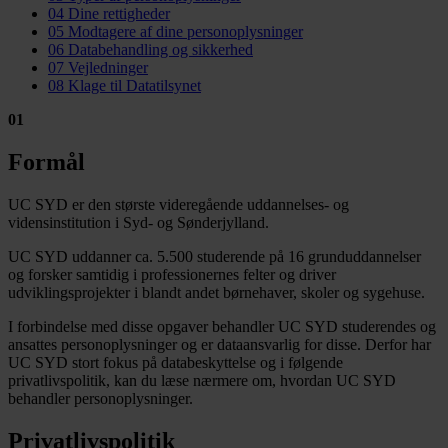
04
Dine rettigheder
05
Modtagere af dine personoplysninger
06
Databehandling og sikkerhed
07
Vejledninger
08
Klage til Datatilsynet
01
Formål
UC SYD er den største videregående uddannelses- og
vidensinstitution i Syd- og Sønderjylland.
UC SYD uddanner ca. 5.500 studerende på 16 grunduddannelser
og forsker samtidig i professionernes felter og driver
udviklingsprojekter i blandt andet børnehaver, skoler og sygehuse.
I forbindelse med disse opgaver behandler UC SYD studerendes og
ansattes personoplysninger og er dataansvarlig for disse. Derfor har
UC SYD stort fokus på databeskyttelse og i følgende
privatlivspolitik, kan du læse nærmere om, hvordan UC SYD
behandler personoplysninger.
Privatlivspolitik