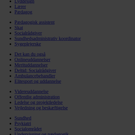
Lyddesign
Lærer
Pædagog
Pædagogisk assistent
Skat
Socialrådgiver
Sundhedsadministrativ koordinator
Sygeplejerske
Det kan du også
Onlineuddannelser
Merituddannelser
Deltid: Socialrådgiver
Ambulancebehandler
Elitesport og uddannelse
Videreuddannelse
Offentlig administration
Ledelse og projektledelse
Vejledning og beskæftigelse
Sundhed
Psykiatri
Socialområdet
Undervisning og pædagogik