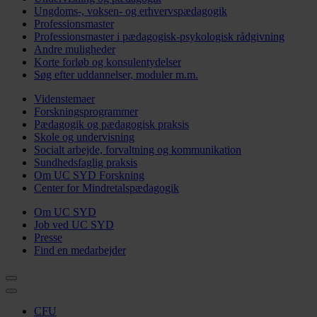
Ungdoms-, voksen- og erhvervspædagogik
Professionsmaster
Professionsmaster i pædagogisk-psykologisk rådgivning
Andre muligheder
Korte forløb og konsulentydelser
Søg efter uddannelser, moduler m.m.
Videnstemaer
Forskningsprogrammer
Pædagogik og pædagogisk praksis
Skole og undervisning
Socialt arbejde, forvaltning og kommunikation
Sundhedsfaglig praksis
Om UC SYD Forskning
Center for Mindretalspædagogik
Om UC SYD
Job ved UC SYD
Presse
Find en medarbejder
CFU