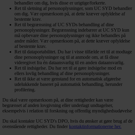
behandler om dig, hvis disse er urigtige/forkerte.
Ret til sletning af personoplysninger, som UC SYD behandler
om dig. Vær opmærksom på, at dette kræver opfyldelse af
bestemte krav.
Ret til begrænsning af UC SYDs behandling af dine
personoplysninger. Begrænsning indebærer at UC SYD kun
må opbevare dine personoplysninger og ikke behandles på
andre måder. Vær opmærksom på, at dette kræver opfyldelse
af bestemte krav.
Ret til dataportabilitet. Du har i visse tilfælde ret til at modtage
dine personoplysninger og til at anmode om, at få disse
videregivet fra én dataansvarlig til en anden dataansvarlig.
Ret til indsigelse. Du har ret til at gøre indsigelse mod en
ellers lovlig behandling af dine personoplysninger.
Ret til ikke at være genstand for en automatisk afgørelse
udelukkende baseret på automatisk behandling, herunder
profilering.
Du skal være opmærksom på, at dine rettigheder kan være
begrænset af anden lovgivning eller underlagt undtagelser,
eksempelvis i relation til forskning og offentlig myndighedsudøvelse
Du skal kontakte UC SYD's DPO, hvis du ønsker at gøre brug af de
ovenstående rettigheder. Du finder
kontaktinformationerne her.