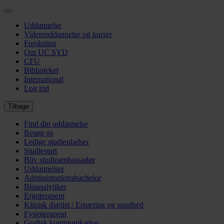
Gå
til
Uddannelse
hovedindhold
Videreuddannelse og kurser
Forskning
Om UC SYD
CFU
Biblioteket
International
Log ind
Tilbage
Find din uddannelse
Besøg os
Ledige studiepladser
Studiestart
Bliv studieambassadør
Uddannelser
Administrationsbachelor
Bioanalytiker
Ergoterapeut
Klinisk diætist / Ernæring og sundhed
Fysioterapeut
Grafisk kommunikation