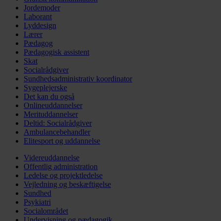
Jordemoder
Laborant
Lyddesign
Lærer
Pædagog
Pædagogisk assistent
Skat
Socialrådgiver
Sundhedsadministrativ koordinator
Sygeplejerske
Det kan du også
Onlineuddannelser
Merituddannelser
Deltid: Socialrådgiver
Ambulancebehandler
Elitesport og uddannelse
Videreuddannelse
Offentlig administration
Ledelse og projektledelse
Vejledning og beskæftigelse
Sundhed
Psykiatri
Socialområdet
Undervisning og pædagogik