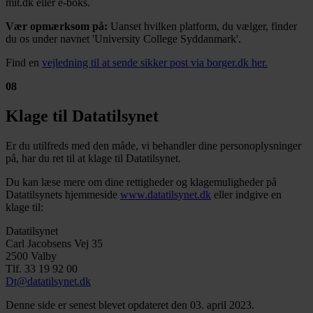
mit.dk eller e-boks.
Vær opmærksom på:
Uanset hvilken platform, du vælger, finder
du os under navnet 'University College Syddanmark'.
Find en
vejledning til at sende sikker post via borger.dk her.
08
Klage til Datatilsynet
Er du utilfreds med den måde, vi behandler dine personoplysninger
på, har du ret til at klage til Datatilsynet.
Du kan læse mere om dine rettigheder og klagemuligheder på
Datatilsynets hjemmeside
www.datatilsynet.dk
eller indgive en
klage til:
Datatilsynet
Carl Jacobsens Vej 35
2500 Valby
Tlf. 33 19 92 00
Dt@datatilsynet.dk
Denne side er senest blevet opdateret den 03. april 2023.