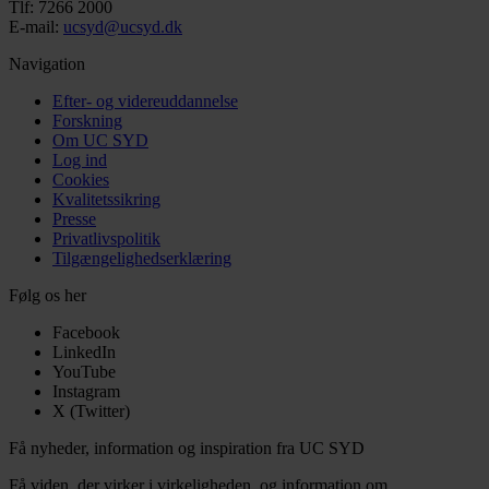
Tlf: 7266 2000
E-mail:
ucsyd@ucsyd.dk
Navigation
Efter- og videreuddannelse
Forskning
Om UC SYD
Log ind
Cookies
Kvalitetssikring
Presse
Privatlivspolitik
Tilgængelighedserklæring
Følg os her
Facebook
LinkedIn
YouTube
Instagram
X (Twitter)
Få nyheder, information og inspiration fra UC SYD
Få viden, der virker i virkeligheden, og information om