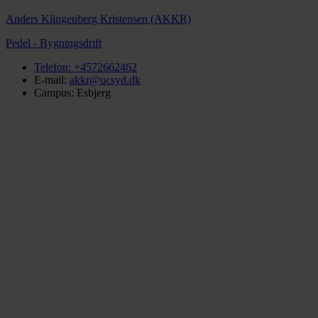
Anders Klingenberg Kristensen (AKKR)
Pedel - Bygningsdrift
Telefon:
+4572662462
E-mail:
akkr@ucsyd.dk
Campus: Esbjerg