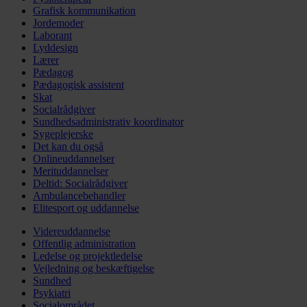
Grafisk kommunikation
Jordemoder
Laborant
Lyddesign
Lærer
Pædagog
Pædagogisk assistent
Skat
Socialrådgiver
Sundhedsadministrativ koordinator
Sygeplejerske
Det kan du også
Onlineuddannelser
Merituddannelser
Deltid: Socialrådgiver
Ambulancebehandler
Elitesport og uddannelse
Videreuddannelse
Offentlig administration
Ledelse og projektledelse
Vejledning og beskæftigelse
Sundhed
Psykiatri
Socialområdet