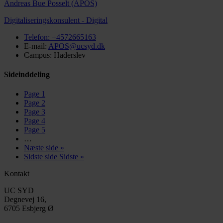
Andreas Bue Posselt (APOS)
Digitaliseringskonsulent - Digital
Telefon:
+4572665163
E-mail:
APOS@ucsyd.dk
Campus: Haderslev
Sideinddeling
Page
1
Page
2
Page
3
Page
4
Page
5
…
Næste side
»
Sidste side
Sidste »
Kontakt
UC SYD
Degnevej 16,
6705 Esbjerg Ø