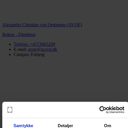
Alexander Christian von Oettingen (AVOE)
Rektor - Direktion
Telefon:
+4572665209
E-mail:
avoe@ucsyd.dk
Campus: Esbjerg
Samtykke
Detaljer
Om