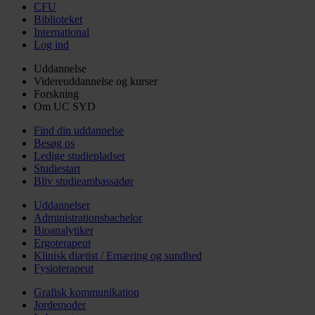
CFU
Biblioteket
International
Log ind
Uddannelse
Videreuddannelse og kurser
Forskning
Om UC SYD
Find din uddannelse
Besøg os
Ledige studiepladser
Studiestart
Bliv studieambassadør
Uddannelser
Administrationsbachelor
Bioanalytiker
Ergoterapeut
Klinisk diætist / Ernæring og sundhed
Fysioterapeut
Grafisk kommunikation
Jordemoder