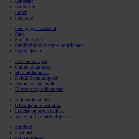
Laborant
Lyddesign
Lærer
Pædagog
Pædagogisk assistent
Skat
Socialrådgiver
Sundhedsadministrativ koordinator
Sygeplejerske
Det kan du også
Onlineuddannelser
Merituddannelser
Deltid: Socialrådgiver
Ambulancebehandler
Elitesport og uddannelse
Videreuddannelse
Offentlig administration
Ledelse og projektledelse
Vejledning og beskæftigelse
Sundhed
Psykiatri
Socialområdet