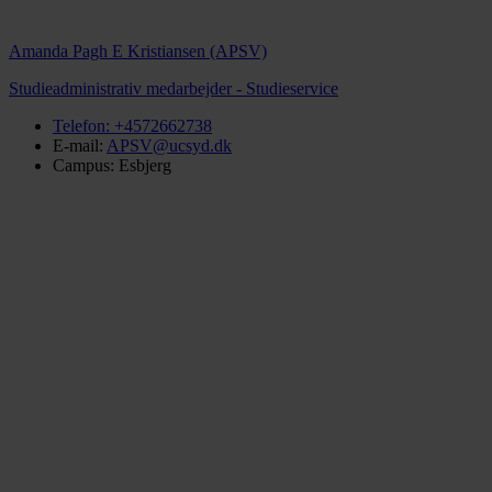
Amanda Pagh E Kristiansen (APSV)
Studieadministrativ medarbejder - Studieservice
Telefon:
+4572662738
E-mail:
APSV@ucsyd.dk
Campus: Esbjerg