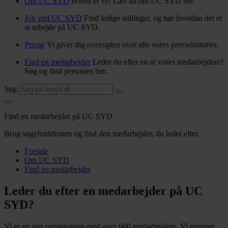
Om UC SYD
Hvem er vi? Læs alt om UC SYD her.
Job ved UC SYD
Find ledige stillinger, og hør hvordan det er
at arbejde på UC SYD.
Presse
Vi giver dig oversigten over alle vores pressehistorier.
Find en medarbejder
Leder du efter en af vores medarbejdere?
Søg og find personen her.
Søg
Find en medarbejder på UC SYD
Brug søgefunktionen og find den medarbejder, du leder efter.
Forside
Om UC SYD
Find en medarbejder
Leder du efter en medarbejder på UC
SYD?
Vi er en stor organisation med over 600 medarbejdere. Vi rummer