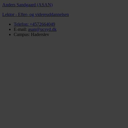
Anders Sandgaard (ASAN)
Lektor - Efter- og videreuddannelsen
Telefon:
+4572664049
E-mail:
asan@ucsyd.dk
Campus: Haderslev