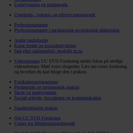
Undervisning og pædagogik
Ungdoms-, voksen- og erhvervspædagogik
Professionsmaster
Professionsmaster i pædagogisk-psykologisk rådgivning
Andre muligheder
Korte forløb og konsulentydelser
Søg efter uddannelser, moduler m.m.
Videnstemaer
UC SYD Forskning sætter fokus på særlige
videnstemaer. Mød vores eksperter. Læs om vores forskning
og hvordan du kan bruge den i praksis.
Forskningsprogrammer
Pædagogik og pædagogisk praksis
Skole og undervisning
Socialt arbejde, forvaltning og kommunikation
Sundhedsfaglig praksis
Om UC SYD Forskning
Center for Mindretalspædagogik