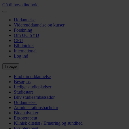
Gå til hovedindhold
Uddannelse
Videreuddannelse og kurser
Forskning
Om UC SYD
CFU
Biblioteket
International
Log ind
Tilbage
Find din uddannelse
Besøg os
Ledige studiepladser
Studiestart
Bliv studieambassadør
Uddannelser
Administrationsbachelor
Bioanalytiker
Ergoterapeut
Klinisk diætist / Ernæring og sundhed
Fysioterapeut