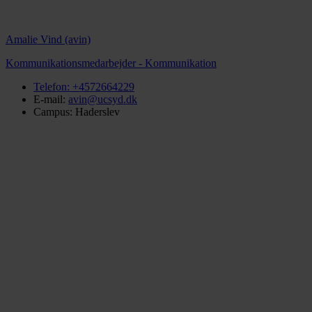
Amalie Vind (avin)
Kommunikationsmedarbejder - Kommunikation
Telefon:
+4572664229
E-mail:
avin@ucsyd.dk
Campus: Haderslev