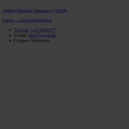
Anders Henning Simonsen (AHSI)
Lektor - Læreruddannelsen
Telefon:
+4572664337
E-mail:
ahsi@ucsyd.dk
Campus: Haderslev