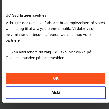
UC Syd bruger cookies
Alexander Joshua Grigoriou (ajgr)
Vi bruger cookies til at forbedre brugeroplevelsen på vores
Studentermedhjælper - Lyddesigneruddannelsen
website og til at analysere vores trafik. Vi deler visse
oplysninger om brugen af vores website med vores
Telefon:
+4572664554
E-mail:
ajgr@ucsyd.dk
partnere.
Campus: Kolding
Du kan altid ændre dit valg – du skal blot klikke på
Cookies i bunden på hjemmesiden.
OK
Afslå